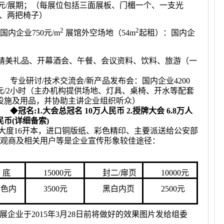
200元/展期；（每展位包括三面展板、门楣一个、一支光
子、两把椅子）
2
2
内企业750元/m
展馆外空场地（54m
起租）：国内企
大会精美礼品、开幕酒会、午餐、会议资料、饮料、旅游（一
专业研讨/技术交流会/新产品发布会：国内企业4200
元/2小时（主办机构提供场地、灯具、桌椅、开水等配套
设施及用品，并协助主讲企业组织听众）
◆
冠名
:1.
大会
总冠名 10万人民币 2.
授牌大会
6.8
万人
民币
(
详
细备索
)
大度16开本，进口铜版纸、彩色精印、主要派送给公安部
观商及相关用户等是企业宣传形象较佳途径：
 底
15000元
封二/扉页
10000元
彩色内
3500元
黑白内页
2500元
，参展企业于2015年3月28日前将做好的效果图片发给组委
。