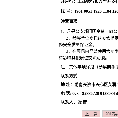
开户行：工商银行长沙华升支
帐
号：
1901 0051 1920 1104 12
注意事项
1、凡是公安部门明令禁止向
2
、参展单位委托组委会指
修安全质量保证金。
3、在展场内严禁使用大功
得影响其他展位交流洽谈。
注：其他事项详见《参展商手
联系方式
地
址：湖南长沙市天心区芙蓉
电
话
: 0731-82886728 0138084
联系人：张
智
上一篇
201