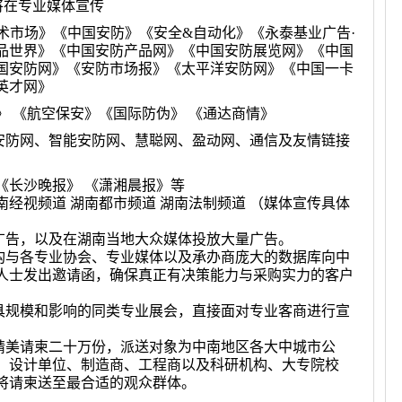
将在专业媒体宣传
术市场》《中国安防》《安全&自动化》《永泰基业广告·
品世界》《中国安防产品网》《中国安防展览网》《中国
国安防网》《安防市场报》《太平洋安防网》《中国一卡
英才网》
》 《航空保安》《国际防伪》 《通达商情》
安防网、智能安防网、慧聪网、盈动网、通信及友情链接
《长沙晚报》 《潇湘晨报》等
南经视频道 湖南都市频道 湖南法制频道 （媒体宣传具体
广告，以及在湖南当地大众媒体投放大量广告。
构与各专业协会、专业媒体以及承办商庞大的数据库向中
人士发出邀请函，确保真正有决策能力与采购实力的客户
具规模和影响的同类专业展会，直接面对专业客商进行宣
精美请柬二十万份，派送对象为中南地区各大中城市公
、设计单位、制造商、工程商以及科研机构、大专院校
将请柬送至最合适的观众群体。