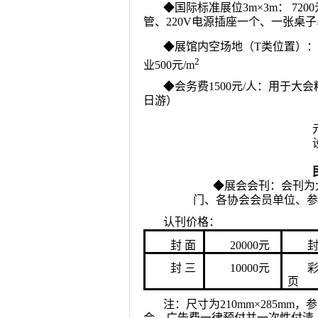
◆
国际标准展位3m×3m： 7
管、220V电源插座一个、一张桌
◆
展馆内空场地（T类位置）：国
2
业500元/m
◆
会务费1500元/人：用于
日游）
◆
展会会刊：会刊为
门、各协会会员单位、参
认刊价格：
封 面
20000元
封
封 三
10000元
页
注：尺寸为210mm×285mm
会，广告费一律预付并一次性付清