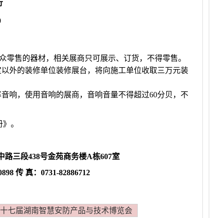
行
0
公众零售的器材，相关展商只可展示、订货，不得零售。
定以外的装修单位装修展台，将向施工单位收取三万元装
率音响，使用音响的展商，音响音量不得超过60分贝，不
册》。
中路三段
438
号金苑商务楼
A
栋
607
室
50898
传
真：
0731-82886712
7第十七届湖南智慧安防产品与技术博览会