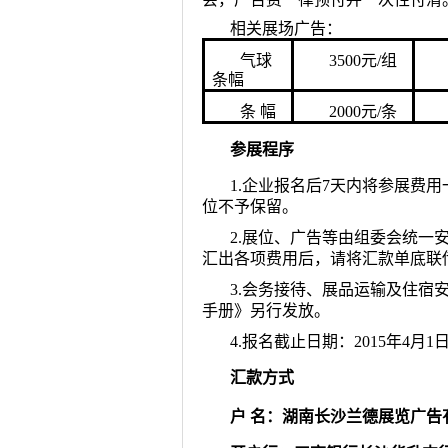
相关展场广告：
气球
3500元/组
条幅
条 幅
2000元/条
参展程序
1.企业报名后7天内将参展费
位不予保留。
2.展位、广告等由组委会统一
汇出各项费用后，请将汇款单底联
3.会务接待、展品运输及住宿
手册》另行发放。
4.报名截止日期：2015年4月1
汇款方式
户
名：湖南长沙兰德展览广告