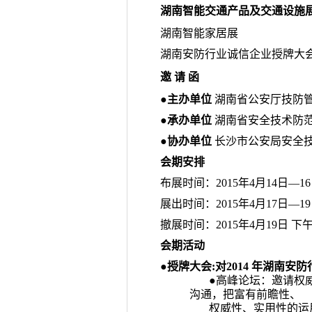
湖南智能交通产品及交通设施
湖南
智能家居
展
湖南安防行业诚信企业授牌大会
邀
请
函
●
主办单位
湖南省公安厅技防
●
承办单位
湖南省安全技术防范
●
协办单位
长沙市公安局安全
会期安排
布展时间：2015年4月14日—1
展出时间：2015年4月17日—1
撤展时间：2015年4月19日 下
会期活动
●
授牌大会
:
对
2014
年湖南安防
●高峰论坛：邀请权
沟通，把富有前瞻性、
权威性、实用性的运