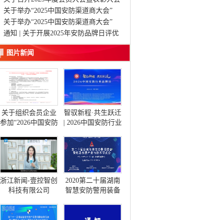
的通知
关于举办“2025中国安防渠道商大会”
（长沙站）的邀请函
关于举办“2025中国安防渠道商大会”
（长沙站）的邀请函
通知 | 关于开展2025年安防品牌日评优
活动的通知
图片新闻
关于组织会员企业
智驭新程·共生跃迁
参加“2026中国安防
| 2026中国安防行业
工程商(系统集成
品牌日在渝隆重启
商)大会”(长沙站)的
幕
通知
浙江新闻-壹控智创
2020第二十届湖南
科技有限公司
智慧安防警用装备
暨应急救援产品与
技术博览会