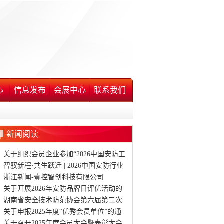
心
信息发布
会展中心
联系我们
新闻阅读
关于组织会员企业参加“2026中国安防工
程商(系统集成商)大会”(长沙站)的通知
智驭新程·共生跃迁 | 2026中国安防行业
品牌日在渝隆重启幕
浙江新闻-壹控智创科技有限公司
关于开展2026年安防品牌日评优活动的
通知
湖南省安全技术防范协会第六届第二次
会员大会暨表彰大会
关于申报2025年度“优秀会员单位”的通
知
关于召开2025年度会员大会暨表彰大会