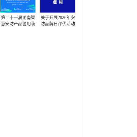
第二十一届湖南智
关于开展2026年安
慧安防产品警用装
防品牌日评优活动
备博览会暨首届湖
的通知
南（长沙）网络与
信息安全博览会