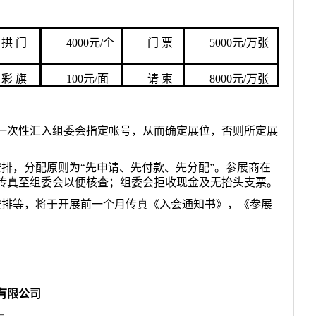
拱 门
4000元/个
门 票
5000元/万张
彩 旗
100元/面
请 柬
8000元/万张
用一次性汇入组委会指定帐号，从而确定展位，否则所定展
安排，分配原则为“先申请、先付款、先分配”。参展商在
传真至组委会以便核查；组委会拒收现金及无抬头支票。
安排等，将于开展前一个月传真《入会通知书》，《参展
日
有限公司