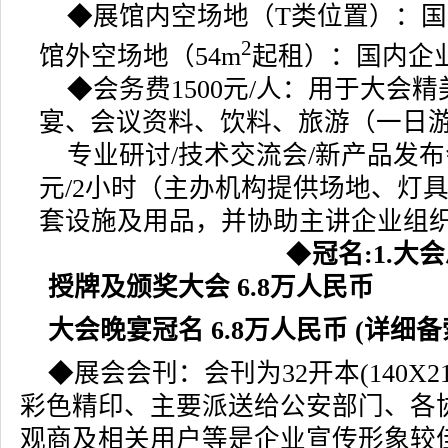
◆
展馆内空场地（T类位置）：国内
2
馆外空场地（54m
起租）：国内企业5
◆
会务费1500元/人：用于大会
宴
、
会议资料、饮料、旅游（一日
专业研讨/技术交流会/新产品发布
元/2小时（主办机构提供场地、灯
套设施及用品，并协助主讲企业组
◆
冠名:1.大
授牌及颁奖大会 6.8万人民币
大会晚宴冠名 6.8万人民币 (详细备
◆展会会刊：会刊为32开本(140X2
彩色精印、主要派送给公安部门、各
观商及相关用户等是企业宣传形象较