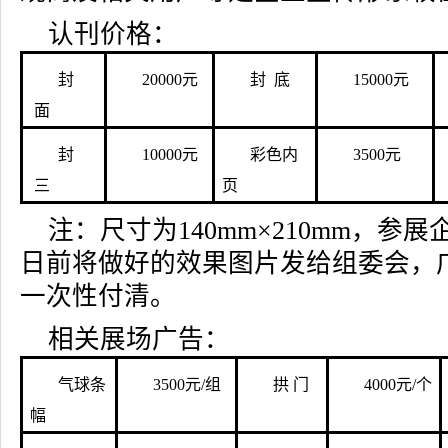
认刊价格：
封
20000元
封 底
15000元
面
封
10000元
彩色内
3500元
三
页
注：尺寸为140mm×210mm，参展企
日前将做好的效果图片发给组委会，
一次性付清。
相关展场广告：
气球条
3500元/组
拱 门
4000元/个
幅