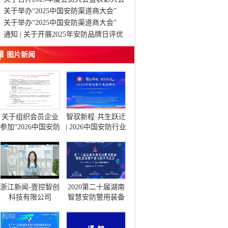
的通知
关于举办“2025中国安防渠道商大会”
（长沙站）的邀请函
关于举办“2025中国安防渠道商大会”
（长沙站）的邀请函
通知 | 关于开展2025年安防品牌日评优
活动的通知
图片新闻
关于组织会员企业
智驭新程·共生跃迁
参加“2026中国安防
| 2026中国安防行业
工程商(系统集成
品牌日在渝隆重启
商)大会”(长沙站)的
幕
通知
浙江新闻-壹控智创
2020第二十届湖南
科技有限公司
智慧安防警用装备
暨应急救援产品与
技术博览会