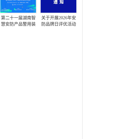
第二十一届湖南智
关于开展2026年安
慧安防产品警用装
防品牌日评优活动
备博览会暨首届湖
的通知
南（长沙）网络与
信息安全博览会