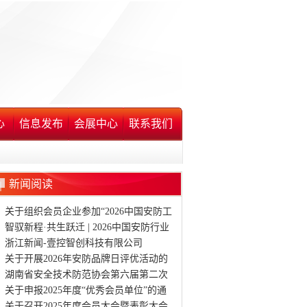
心
信息发布
会展中心
联系我们
新闻阅读
关于组织会员企业参加“2026中国安防工
程商(系统集成商)大会”(长沙站)的通知
智驭新程·共生跃迁 | 2026中国安防行业
品牌日在渝隆重启幕
浙江新闻-壹控智创科技有限公司
关于开展2026年安防品牌日评优活动的
通知
湖南省安全技术防范协会第六届第二次
会员大会暨表彰大会
关于申报2025年度“优秀会员单位”的通
知
关于召开2025年度会员大会暨表彰大会