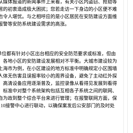
从媒体报道的新闻事件上来看，有关小区内盗窃、抢劫等
居的初衷造成极大困扰；您若走访一下身边的小区便不难
也令人堪忧。与之相呼应的是小区居民在安防建设方面维
报警等安防系统建设需求的高涨。
位都有针对小区出台相应的安全防范要求或标准，但由
，各地小区的安防建设发展相对不平衡。大城市建设较为
上海市为例，在小区建设的地方标准中明确规定小区围墙
人体无伤害且误报率较小的周界设备，避免了主动红外探
，高清设备应用逐渐普及，监控录像从看得见发展到看得
，标准中对整个系统架构包括互相各子系统之间的联网、
自为政到整个综合平台来进行管理；在报警联网方面，保
110接警中心进行联动，以确保案发后公安部门的及时处