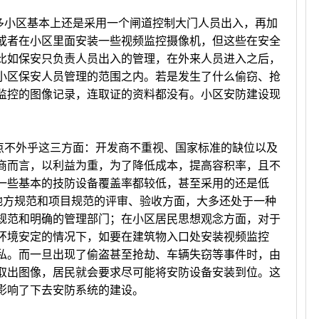
小区基本上还是采用一个闸道控制大门人员出入，再加
或者在小区里面安装一些视频监控摄像机，但这些在安全
比如保安只负责人员出入的管理，在外来人员进入之后，
小区保安人员管理的范围之内。若是发生了什么偷窃、抢
监控的图像记录，连取证的资料都没有。小区安防建设现
不外乎这三方面：开发商不重视、国家标准的缺位以及
商而言，以利益为重，为了降低成本，提高容积率，且不
一些基本的技防设备覆盖率都较低，甚至采用的还是低
在地方规范和项目规范的评审、验收方面，大多还处于一种
规范和明确的管理部门；在小区居民思想观念方面，对于
环境安定的情况下，如要在建筑物入口处安装视频监控
私。而一旦出现了偷盗甚至抢劫、车辆失窃等事件时，由
取出图像，居民就会要求尽可能将安防设备安装到位。这
影响了下去安防系统的建设。