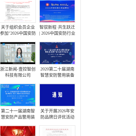
关于组织会员企业
智驭新程·共生跃迁
参加“2026中国安防
| 2026中国安防行业
工程商(系统集成
品牌日在渝隆重启
商)大会”(长沙站)的
幕
通知
浙江新闻-壹控智创
2020第二十届湖南
科技有限公司
智慧安防警用装备
暨应急救援产品与
技术博览会
第二十一届湖南智
关于开展2026年安
慧安防产品警用装
防品牌日评优活动
备博览会暨首届湖
的通知
南（长沙）网络与
信息安全博览会