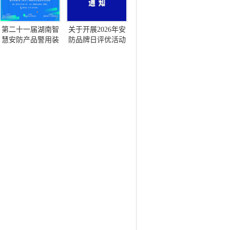
第二十一届湖南智
关于开展2026年安
慧安防产品警用装
防品牌日评优活动
备博览会暨首届湖
的通知
南（长沙）网络与
信息安全博览会