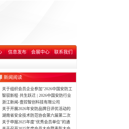
心
信息发布
会展中心
联系我们
新闻阅读
关于组织会员企业参加“2026中国安防工
程商(系统集成商)大会”(长沙站)的通知
智驭新程·共生跃迁 | 2026中国安防行业
品牌日在渝隆重启幕
浙江新闻-壹控智创科技有限公司
关于开展2026年安防品牌日评优活动的
通知
湖南省安全技术防范协会第六届第二次
会员大会暨表彰大会
关于申报2025年度“优秀会员单位”的通
知
关于召开2025年度会员大会暨表彰大会