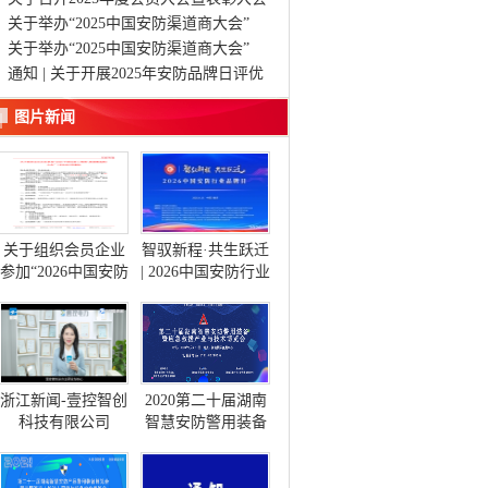
的通知
关于举办“2025中国安防渠道商大会”
（长沙站）的邀请函
关于举办“2025中国安防渠道商大会”
（长沙站）的邀请函
通知 | 关于开展2025年安防品牌日评优
活动的通知
图片新闻
关于组织会员企业
智驭新程·共生跃迁
参加“2026中国安防
| 2026中国安防行业
工程商(系统集成
品牌日在渝隆重启
商)大会”(长沙站)的
幕
通知
浙江新闻-壹控智创
2020第二十届湖南
科技有限公司
智慧安防警用装备
暨应急救援产品与
技术博览会