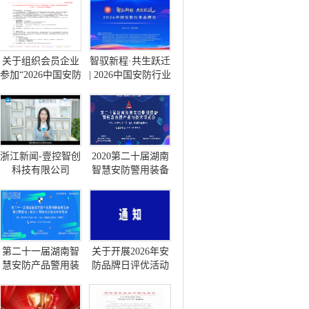
关于组织会员企业
智驭新程·共生跃迁
参加“2026中国安防
| 2026中国安防行业
工程商(系统集成
品牌日在渝隆重启
商)大会”(长沙站)的
幕
通知
浙江新闻-壹控智创
2020第二十届湖南
科技有限公司
智慧安防警用装备
暨应急救援产品与
技术博览会
第二十一届湖南智
关于开展2026年安
慧安防产品警用装
防品牌日评优活动
备博览会暨首届湖
的通知
南（长沙）网络与
信息安全博览会