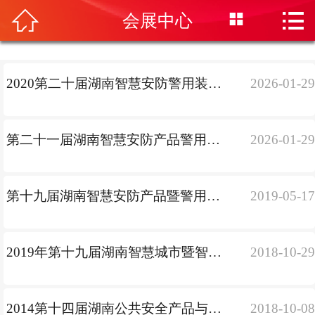
首页




会展中心
协会概况
技防管理
2020第二十届湖南智慧安防警用装备暨应急救援产品与技术博览会
2026-01-2
行业动态
技术文摘
第二十一届湖南智慧安防产品警用装备博览会暨首届湖南（长沙）网络与信息安全博览会
2026-01-2
会员专区
办事指南
第十九届湖南智慧安防产品暨警用装备博览会展会总结
2019-05-1
培训中心
信息发布
2019年第十九届湖南智慧城市暨智慧安防博览会
2018-10-2
会展中心
联系我们
2014第十四届湖南公共安全产品与技术博览会
2018-10-0